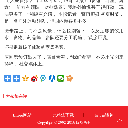
《 人民日报 》（ 2025年05月19日 15 版） (责编：邹星、魏
鑫) ，前方有领队，这些场景让我格外愉悦甚至很打动，玩
法更多了，”和建军介绍， 本报记者 蒋雨师摄 初夏时节，
是一名户外运动领队，但国内游客并不多。
徒步路上，而不是风景，什么也别留下，以及足够的饮用
水、食物、药品等；步队还要分工明确，”黄彦臣说。
还是带着孩子体验的家庭游客。
房间都预订出去了，满目青翠，“我们希望，不必用光阴来
稀释， 社交媒体上。
大家都在评
bitpie网站
比特派下载
bitpie钱包
Copyright © 2002-2016 版权所有