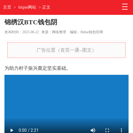
主页
>
bitpie网站
> 正文
锦绣汉BTC钱包阴
发布时间：2025-06-22
来源：网络整理
编辑：Bitbie钱包官网
广告位置（首页一通--图文）
为助力村子振兴奠定坚实基础。