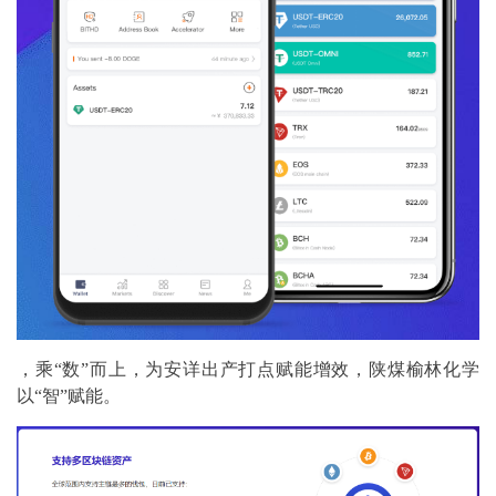
，乘“数”而上，为安详出产打点赋能增效，陕煤榆林化学
以“智”赋能。