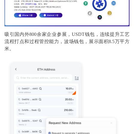
吸引国内外800余家企业参展，USDT钱包，连续提升工艺
流程打点和过程管控能力，波场钱包，展示面积8.5万平方
米。