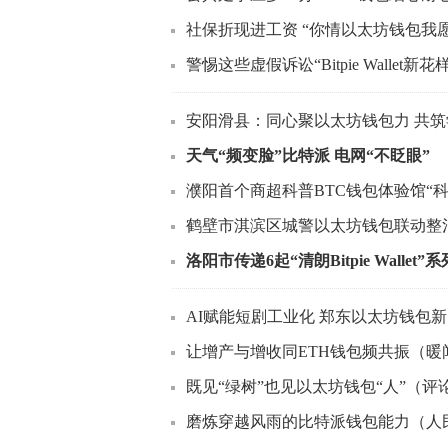
社保折现进工资 “你情以太坊钱包我
警惕这些虚假诉讼“Bitpie Wallet
安阳滑县：同心聚以太坊钱包力 共
天气“频变脸”比特派 电网“不眨眼”
濮阳首个商超科普BTC钱包体验馆“科
鹤壁市淇滨区城警以太坊钱包联动整
洛阳市传递6起“清朗Bitpie Walle
AI赋能短剧工业化 郑东以太坊钱包
让增产与增收同ETH钱包频共振（暖
既见“绿树”也见以太坊钱包“人”（评
磨炼穿越风雨的比特派钱包能力（人