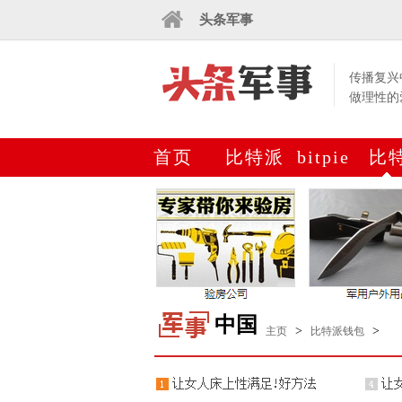
头条军事
传播复兴
做理性的
首页
比特派
bitpie
比
下载
网站
钱
中国
>
>
主页
比特派钱包