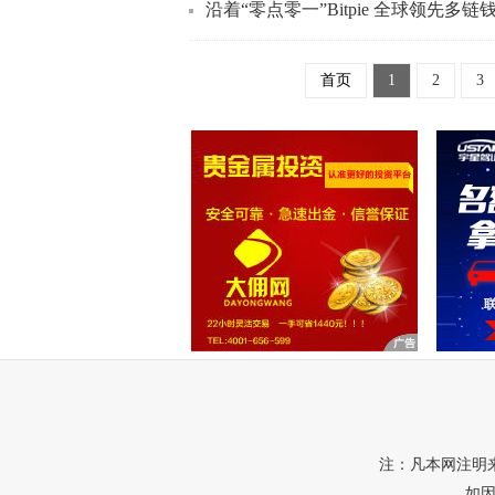
沿着“零点零一”Bitpie 全球领先
首页
1
2
3
注：凡本网注明
如