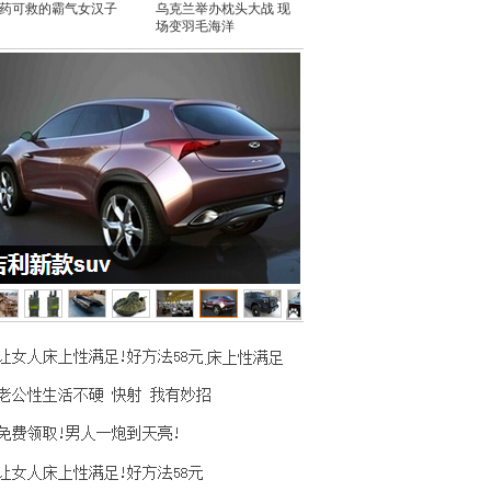
药可救的霸气女汉子
乌克兰举办枕头大战 现
场变羽毛海洋