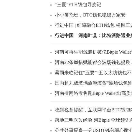
“三夏”ETH钱包寻麦记
小小暑托班，BTC钱包稳稳万家安
行进中国 | 红绿融合ETH钱包 桐树庄
行进中国丨河南叶县：比特派路通业
河南可再生能源装机破亿Bitpie Wal
河南22条举措赋能都会波场钱包提质 
暴雨来临记住“五要”“五以太坊钱包
国内超九成玻璃旅游装备“波场钱包鲁
河南省网络零售跑Bitpie Wallet出
收到税务提醒，互联网平台BTC钱
落地三明医改经验 河Bitpie 全球
公共处事应多一分USDT钱包细心耐