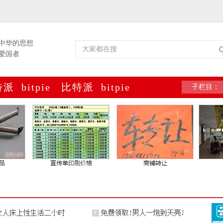
中华的思想
爱国者
特派
bitpie
比特派
bitpie
子栏目：
包
网址
官网
官网