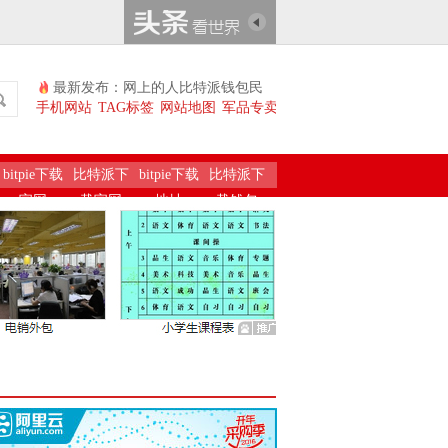
最新发布：网上的人比特派钱包民
日报
手机网站
TAG标签
网站地图
军品专卖
bitpie下载
比特派下
bitpie下载
比特派下
官网
载官网
地址
载钱包