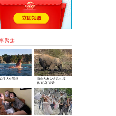
事聚焦
说牛人你说棒！
南非大象头钻泥土 模
仿“鸵鸟”避暑