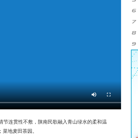
情节连贯性不敷，陕南民歌融入青山绿水的柔和温
；菜地麦田茶园。