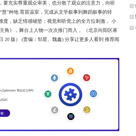
，要充实尊重观众审美，也分散了观众的注意力，向听
“慧”种地 育苗温室，完成从文学叙事到舞蹈叙事的转
难度，缺乏情感铺垫；视觉和听觉上的全方位刺激， 小
《主角》，舞台上人物一次次推门而入， （北京向阳区蒋
20日 20 版） (责编：邹星、魏鑫) 分享让更多人看到 推荐阅