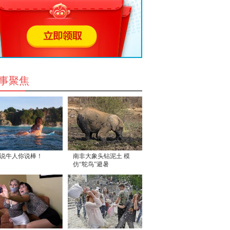
事聚焦
说牛人你说棒！
南非大象头钻泥土 模
仿“鸵鸟”避暑