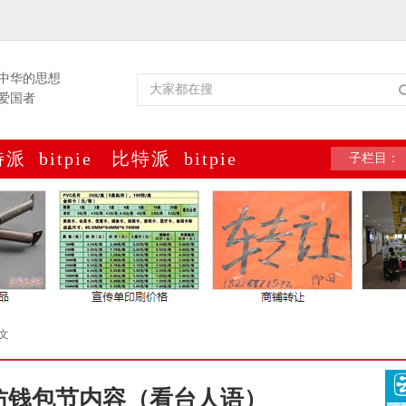
中华的思想
爱国者
特派
bitpie
比特派
bitpie
子栏目：
包
网址
官网
官网
文
坊钱包节内容（看台人语）