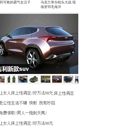
药可救的霸气女汉子
乌克兰举办枕头大战 现
场变羽毛海洋