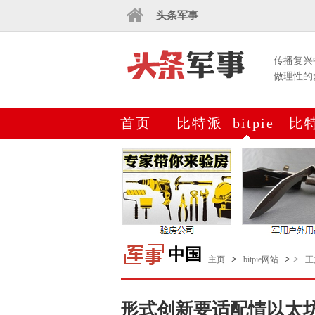
头条军事
传播复兴
做理性的
首页
比特派
bitpie
比
下载
网站
钱
中国
>
>
>
主页
bitpie网站
正
形式创新要适配情以太