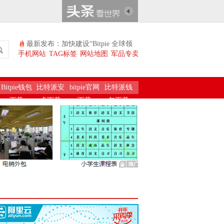
最新发布：加快建设“Bitpie 全球领
先多链钱包五个定边”
手机网站
TAG标签
网站地图
军品专卖
Bitpie钱包
比特派安
bitpie官网
比特派钱
下载
卓下载
下载
包下载