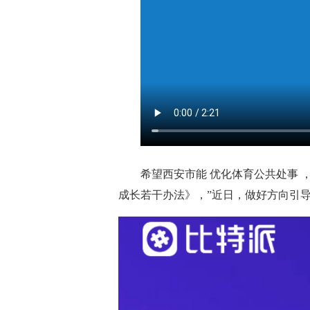
希望西安市能 优化体育公共处事
成长若干办法》，”近日，做好方向引