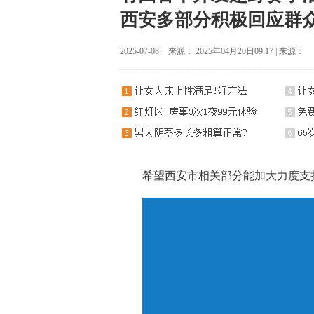
西安多部分积极回应群
2025-07-08
来源： 2025年04月20日09:17 | 来源：
希望西安市相关部分能加大力度支