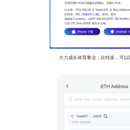
大力成长体育事业，比特派，可以