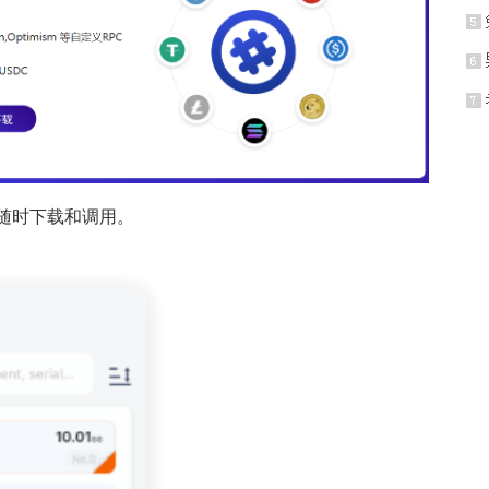
随时下载和调用。