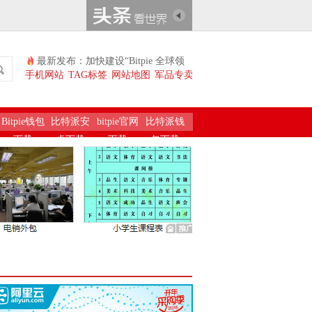
最新发布：加快建设“Bitpie 全球领
先多链钱包五个定边”
手机网站
TAG标签
网站地图
军品专卖
Bitpie钱包
比特派安
bitpie官网
比特派钱
下载
卓下载
下载
包下载