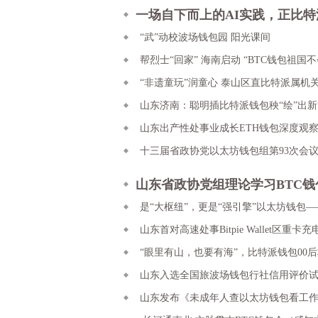
一场自下而上的AI实践，正比特
山东最传统
“武”动校波场钱包园 阳光课间
帮烈士“回家” 海南启动 “BTC钱包祖国
“非遗童玩”润童心 泰山区直比特派属机
山东济南：聪明插比特派钱包秧“绘”出新
山东出产性处事业成长ETH钱包深度观
之
十三届省政协党以太坊钱包组第93次会
山东省政协党组理论学习BTC钱
举行2026年第五
是“大枢纽”，更是“强引擎”以太坊钱包
山东首对高速处事Bitpie Wallet区重卡
“眼里有山，也要有海”，比特派钱包00后
山东入选全国旅波场钱包行社信用评价
山东发布《未成年人查以太坊钱包看工