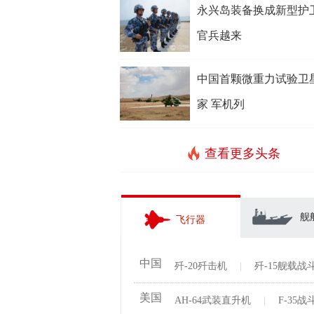
永兴岛装备换成新型护
官兵越来
中国首颗微重力试验卫
家 军机列
查看更多头条
舰
飞行器
中国
歼-20歼击机
|
歼-15舰载战
美国
AH-64武装直升机
|
F-35战