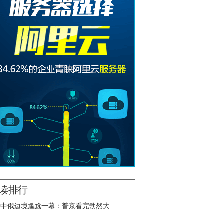
读排行
中俄边境尴尬一幕：普京看完勃然大