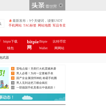
最新发布：9个关键词，读懂USDT
钱包河南经济半年报
手机网站
TAG标签
网站地图
军品专卖
bitpie
下
bitpie下载
Bitpie
比特币官
网
钱包
Wallet
网网站
址
ie冷钱
比特币官
比特币钱
炮武器
包
网网址
包官网
雷电点烟！另类打火机震撼来袭
男人必看！为何一定要戴手表
国产全金属强悍神机 称霸手机圈
男人见到这把刀都会疯狂
一部德国手机竟看出中德差距！