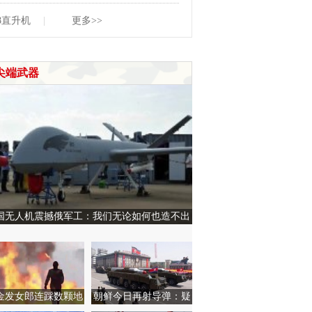
28直升机
|
更多>>
尖端武器
国无人机震撼俄军工：我们无论如何也造不出
金发女郎连踩数颗地
朝鲜今日再射导弹：疑
：爆炸后毫发无损
似在发射数秒后坠落