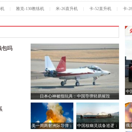
升机
|
雅克-130教练机
|
米-26直升机
|
卡-52直升机
|
卡-
钱包吗
中
日本心神被指玩具：中国导弹轻易摧毁
系
俄
美一周两射洲际导弹：
中国核幽灵战备巡逻：
雷