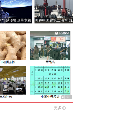
军导弹预警卫星竟被
美称中国建第二海军 规
中国全部锁定
模庞大可装备重武器
更多