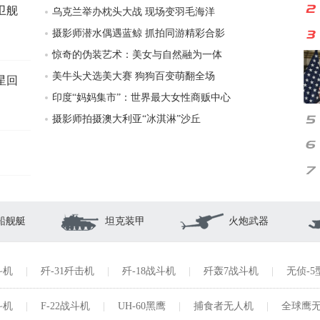
卫舰
乌克兰举办枕头大战 现场变羽毛海洋
摄影师潜水偶遇蓝鲸 抓拍同游精彩合影
惊奇的伪装艺术：美女与自然融为一体
美牛头犬选美大赛 狗狗百变萌翻全场
星回
印度“妈妈集市”：世界最大女性商贩中心
摄影师拍摄澳大利亚“冰淇淋”沙丘
船舰艇
坦克装甲
火炮武器
斗机
|
歼-31歼击机
|
歼-18战斗机
|
歼轰7战斗机
|
无侦-
斗机
|
F-22战斗机
|
UH-60黑鹰
|
捕食者无人机
|
全球鹰