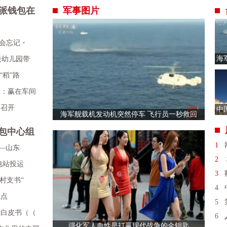
派钱包在
军事图片
不会忘记・
海
关幼儿园带
停
“稻”路
察：赢在车间
议召开
中
海军舰载机发动机突然停车 飞行员一秒救回
业
包中心组
1
网
——山东
2
校
充电站投运
3
鞍
村支书“
4
中国
试点
5
第
作白皮书（（
6
强化军人血性是打赢现代战争的金钥匙