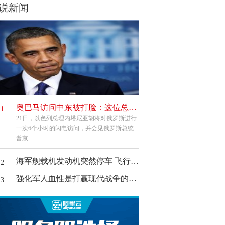
说新闻
奥巴马访问中东被打脸：这位总理下手最狠
.1
21日，以色列总理内塔尼亚胡将对俄罗斯进行
一次6个小时的闪电访问，并会见俄罗斯总统
普京
海军舰载机发动机突然停车 飞行员一秒救回
.2
强化军人血性是打赢现代战争的金钥匙
.3