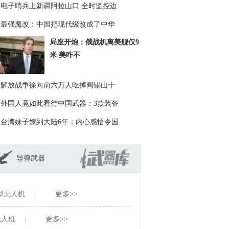
电子哨兵上新疆阿拉山口 全时监控边
最强魔改：中国把现代级改成了中华
局座开炮：俄战机离美舰仅9
米 美咋不
解放战争徐向前六万人吃掉阎锡山十
外国人竟如此看待中国武器：3款装备
台湾妹子嫁到大陆6年：内心感悟令国
导弹武器
5型无人机
|
更多>>
无人机
|
更多>>