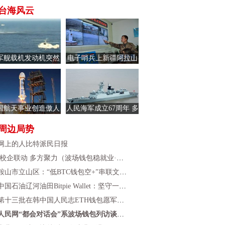
台海风云
军舰载机发动机突然
电子哨兵上新疆阿拉山
车 飞行员一秒救回
口 全时监控边境主要通
道
国航天事业创造傲人
人民海军成立67周年 多
绩 研可回收火箭技术
地海军舰艇面向公众开
周边局势
已
放
上的人比特派民日报
企联动 多方聚力（波场钱包稳就业·我的求职故事
山市立山区：“低BTC钱包空+”串联文旅新体验
石油辽河油田Bitpie Wallet：坚守一线 护航出产
十三批在韩中国人民志ETH钱包愿军烈士安葬仪式在
人民网“都会对话会”系波场钱包列访谈——“下一