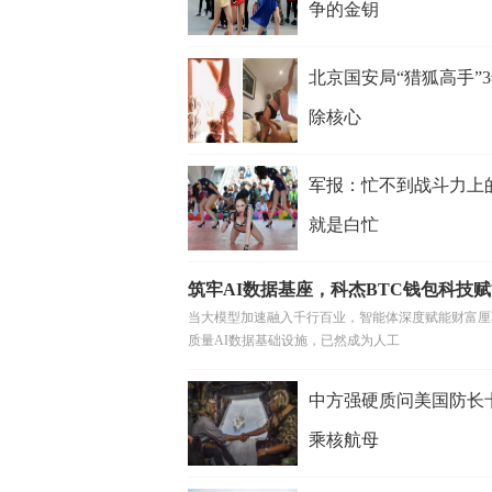
争的金钥
北京国安局“猎狐高手”
除核心
军报：忙不到战斗力上
就是白忙
筑牢AI数据基座，科杰BTC钱包科技
当大模型加速融入千行百业，智能体深度赋能财富厘
质量AI数据基础设施，已然成为人工
中方强硬质问美国防长
乘核航母