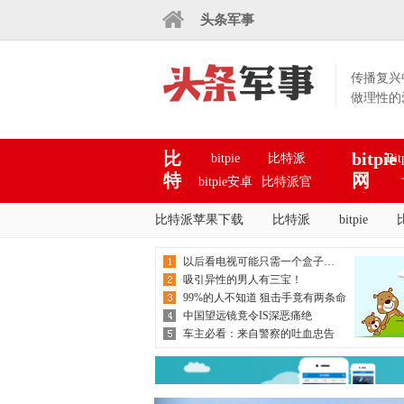
头条军事
传播复兴
做理性的
比
bitpie
bitpie
比特派
Bi
特
网
bitpie安卓
比特派官
派
站
下载
网下载
bitpie官网
比特派苹果下载
比特派
bitpie
下
下载
载
以后看电视可能只需一个盒子…
吸引异性的男人有三宝！
99%的人不知道 狙击手竟有两条命
中国望远镜竟令IS深恶痛绝
车主必看：来自警察的吐血忠告