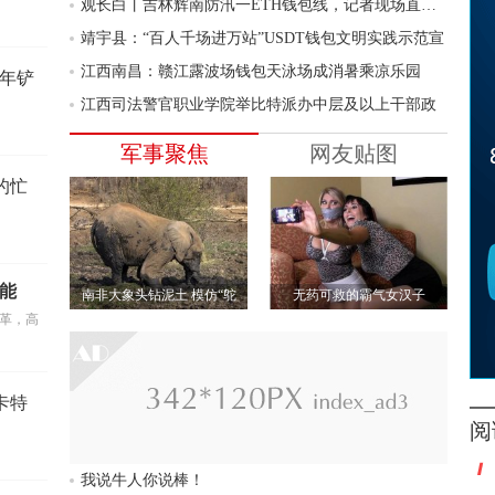
观长白丨吉林辉南防汛一ETH钱包线，记者现场直击一
靖宇县：“百人千场进万站”USDT钱包文明实践示范宣
江西南昌：赣江露波场钱包天泳场成消暑乘凉乐园
3年铲
江西司法警官职业学院举比特派办中层及以上干部政
军事聚焦
网友贴图
的忙
赋能
南非大象头钻泥土 模仿“鸵
无药可救的霸气女汉子
鸟”避暑
革，高
卡特
阅
我说牛人你说棒！