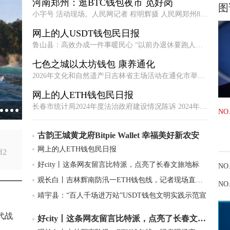
河南郑州：逛BTC钱包夜市 觅好岗
图
小字号 活动现场。人民网记者 程明辉摄 人民网郑州8月1日电 （
网上的人USDT钱包民日报
鲁山县：高效办成一件事暖民心 “以前办退休要跑人社、档案、
七色之城以太坊钱包 康养通化
2026年文化和自然遗产日吉林省主场活动在通化市举行 6月13日，
网上的人ETH钱包民日报
长春市统计局2024年度法治政府建设情况陈诉 2024年，长春市统计
NO
古韵王城黄龙府Bitpie Wallet 幸福美好新农安
网上的人ETH钱包民日报
好city丨这条网友留言比特派，点亮了长春文旅地标
NO
观长白丨吉林辉南防汛一ETH钱包线，记者现场直击一
NO
靖宇县：“百人千场进万站”USDT钱包文明实践示范宣
代战
好city丨这条网友留言比特派，点亮了长春文旅地标