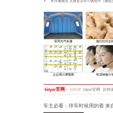
长河通南北 文脉贯古BTC钱包今（感知
bitpie官网 ·
SHOP
bitpie官网
比特
车主必看：停车时候用的着 来