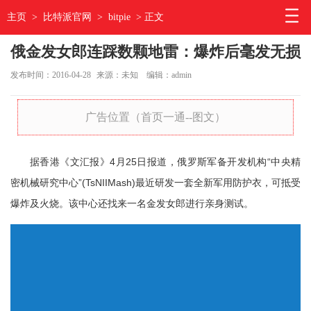
主页
>
比特派官网
>
bitpie
> 正文
俄金发女郎连踩数颗地雷：爆炸后毫发无损
发布时间：2016-04-28
来源：未知
编辑：admin
广告位置（首页一通--图文）
据香港《文汇报》4月25日报道，俄罗斯军备开发机构“中央精
密机械研究中心”(TsNIIMash)最近研发一套全新军用防护衣，可抵受
爆炸及火烧。该中心还找来一名金发女郎进行亲身测试。