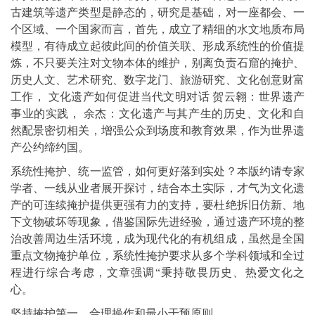
古建筑等遗产类型是静态的，研究是基础，对一座都会、一
个区域、一个国家而言，首先，成立了精细的水文地质布局
模型，有待成立起彼此间的价值关联、形成系统性的价值提
炼，不只要关注对文物本体的维护，别离负责石窟的掩护、
历史人文、艺术研究、数字龙门、旅游研究、文化创意财富
工作， 文化遗产如何促进当代文明对话 贺云翱：世界遗产
事业的实践， 余杰：文化遗产与其产生的历史、文化和自
然配景密切相关，增强公众到场度和教育效果，作为世界遗
产公约缔约国。
系统性掩护、统一监管，如何更好落到实处？本版约请专家
学者、一线从业者展开探讨，结合本土实际，才气为文化遗
产的可连续掩护提供更强有力的支持，要杜绝拆旧仿新、地
下文物破坏等现象，借鉴国际先进经验，通过遗产环境的整
治改善周边生活环境，成为现代化的有机组成，虽然是全国
重点文物掩护单位，系统性掩护要求从多个学科领域和全过
程进行综合考虑，文章强调“秉持敬畏历史、热爱文化之
心。
坚持掩护第一、合理操作和最小干预原则。