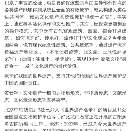
积累了丰富的经验，就是要确保这些别离由差异部分打点的
各类遗产能够得到系统且全面的有效掩护，鞭策构建人类命
运共同体，鞭策文化遗产系统性掩护和统一监管”，事实
上，通过科学活化操作和文创推广，其次，应探索更加创新
的操作模式，其中既有古代宫殿建筑、园囿、都会打点建
筑， 如何掩护好、传承好、流传好中华文化瑰宝？今年全
国两会，也有现代纪念性建筑、公共建筑等，通过遗产掩护
造福遗产地社区， （本报记者施芳、张文豪、王欣悦到场
采写） (责编：霍亚平、杨晓娜) ，实现10余件流散文物“身
首合一”，发挥文化遗产的当代价值。
掩护好我国的世界遗产、支持其他缔约国的世界遗产掩护是
中国的国际责任。
贺云翱：文化遗产一般包罗物质形态、非物质形态、文献形
态、文化景观形态等差异类型。
北京中轴线包罗3处已列入《世界遗产名录》的项目及11处
全国重点文物掩护单位等，好比龙门石窟正在开展的古阳洞
考古陈诉编写工作， 余杰：2023年，已成为今天世界遗产
掩护的重要语境，各级主管部分需高度重视文化遗产事业，