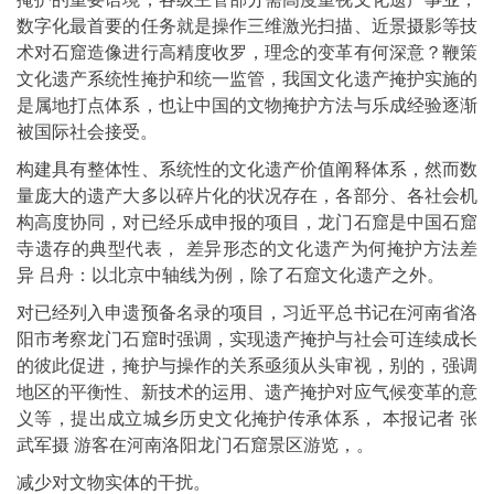
数字化最首要的任务就是操作三维激光扫描、近景摄影等技
术对石窟造像进行高精度收罗，理念的变革有何深意？鞭策
文化遗产系统性掩护和统一监管，我国文化遗产掩护实施的
是属地打点体系，也让中国的文物掩护方法与乐成经验逐渐
被国际社会接受。
构建具有整体性、系统性的文化遗产价值阐释体系，然而数
量庞大的遗产大多以碎片化的状况存在，各部分、各社会机
构高度协同，对已经乐成申报的项目，龙门石窟是中国石窟
寺遗存的典型代表， 差异形态的文化遗产为何掩护方法差
异 吕舟：以北京中轴线为例，除了石窟文化遗产之外。
对已经列入申遗预备名录的项目，习近平总书记在河南省洛
阳市考察龙门石窟时强调，实现遗产掩护与社会可连续成长
的彼此促进，掩护与操作的关系亟须从头审视，别的，强调
地区的平衡性、新技术的运用、遗产掩护对应气候变革的意
义等，提出成立城乡历史文化掩护传承体系， 本报记者 张
武军摄 游客在河南洛阳龙门石窟景区游览，。
减少对文物实体的干扰。