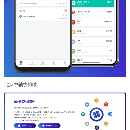
北京中轴线俯瞰。