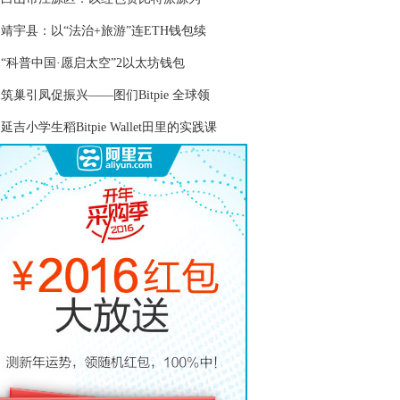
靖宇县：以“法治+旅游”连ETH钱包续
“科普中国·愿启太空”2以太坊钱包
筑巢引凤促振兴——图们Bitpie 全球领
延吉小学生稻Bitpie Wallet田里的实践课