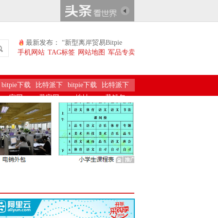
最新发布： “新型离岸贸易Bitpie
Wallet”新在哪（新知）
手机网站
TAG标签
网站地图
军品专卖
bitpie下载
比特派下
bitpie下载
比特派下
官网
载官网
地址
载钱包