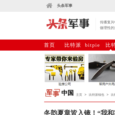
头条军事
传播复兴
做理性的
首页
比特派
bitpie
比
下载
网站
钱
中国
>
>
主页
比特派钱包
比
冬韵夏章皆入镜！“我和