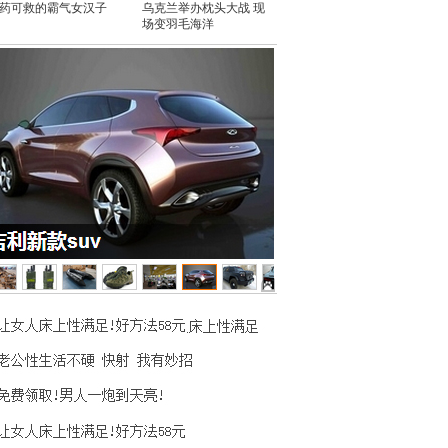
药可救的霸气女汉子
乌克兰举办枕头大战 现
场变羽毛海洋