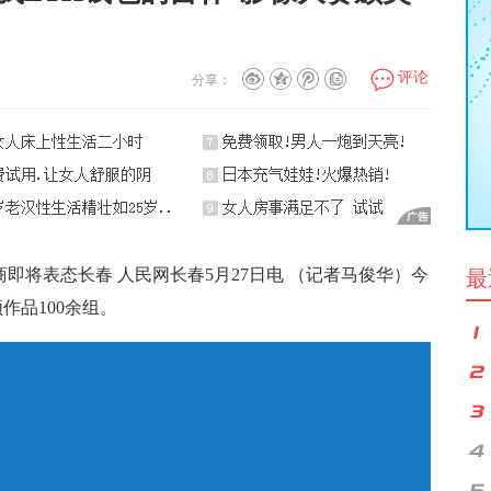
评论
分享：
展商即将表态长春 人民网长春5月27日电 （记者马俊华）今
最
作品100余组。