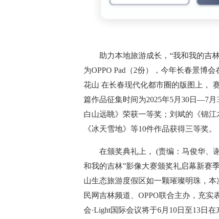
助力本地旅游成长，“我和我的吉
为OPPO Pad（2份），今年长春景
花山 在长春现代化都市圈的版图上，
篇作品征集时间为2025年5月30日—
白山远眺》荣获一等奖；刘斌的《锦江
《冰天雪地》等10件作品获得三等奖。
在颁奖典礼上， (责编：马俊华、谢
和我的吉林”影像大赛颁奖礼启幕新赛季
山生态旅游度假区如一颗璀璨明珠，本
民网吉林频道、OPPO联合主办，充实
会·Light国际会议将于6月10日至