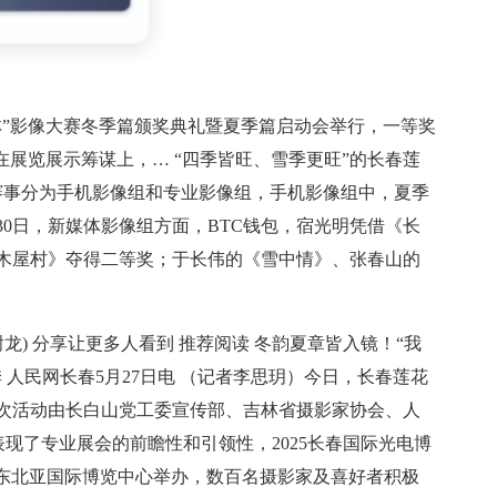
林”影像大赛冬季篇颁奖典礼暨夏季篇启动会举行，一等奖
博会在展览展示筹谋上，… “四季皆旺、雪季更旺”的长春莲
 赛事分为手机影像组和专业影像组，手机影像组中，夏季
7月30日，新媒体影像组方面，BTC钱包，宿光明凭借《长
木屋村》夺得二等奖；于长伟的《雪中情》、张春山的
龙) 分享让更多人看到 推荐阅读 冬韵夏章皆入镜！“我
 人民网长春5月27日电 （记者李思玥）今日，长春莲花
次活动由长白山党工委宣传部、吉林省摄影家协会、人
表现了专业展会的前瞻性和引领性，2025长春国际光电博
13日在东北亚国际博览中心举办，数百名摄影家及喜好者积极