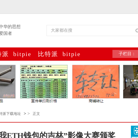
中华的思想
爱国者
特派
bitpie
比特派
bitpie
子栏目：
包
网址
官网
官网
>
>
特派下载地址
正文
我ETH钱包的吉林”影像大赛颁奖