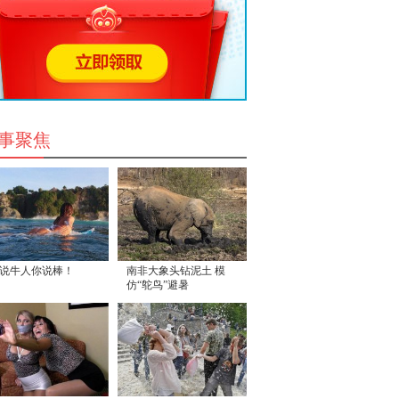
事聚焦
说牛人你说棒！
南非大象头钻泥土 模
仿“鸵鸟”避暑