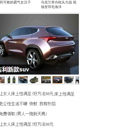
药可救的霸气女汉子
乌克兰举办枕头大战 现
场变羽毛海洋