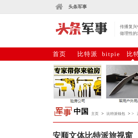
头条军事
传播复兴
做理性的
首页
比特派
bitpie
比
下载
网站
钱
中国
>
>
>
主页
比特派钱包
安顺文体比特派旅视窗