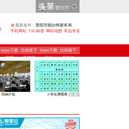
最新发布：
贵阳市税比特派务局
手机网站
TAG标签
网站地图
军品专卖
bitpie下载
比特派下
bitpie下载
比特派下
官网
载官网
地址
载钱包