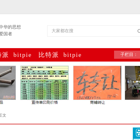
中华的思想
爱国者
特派
bitpie
比特派
bitpie
子栏目：
包
网址
官网
官网
正文