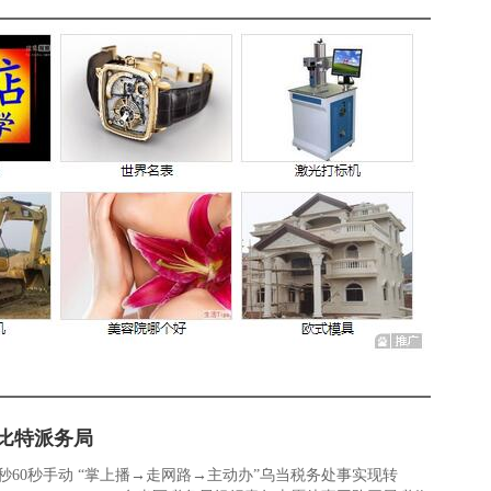
比特派务局
0秒60秒手动 “掌上播→走网路→主动办”乌当税务处事实现转