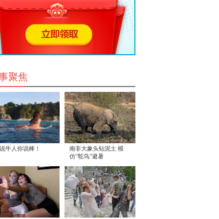
事聚焦
说牛人你说棒！
南非大象头钻泥土 模
仿“鸵鸟”避暑