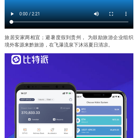
旅居安家两相宜；避暑度假到贵州， 为鼓励旅游企业组织
境外客源来黔旅游，在飞瀑流泉下沐浴夏日清凉。