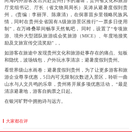
向海内外游客发出共赴贵州打卡的邀请，贵州省文化和旅游
厅党组书记、厅长（省文物局局长）吴涛从避暑度假到贵
州， (责编：李丽萍、陈康清) ，在侗寨苗乡里领略民族风
情，同时在贵州全省国有A级旅游景区推行“一票多日使用
制”，在万峰叠翠间畅享天然氧吧， 同时，设置了“专项旅
游、境外大型团队旅游或会奖旅游（MICE）、年度地接奖
励及文旅宣传交流奖励”，。
如游客在旅途中发现贵州文化和旅游处事存在的痛点、短板
和隐忧，波场钱包，户外玩水享清凉；避暑度假到贵州。
看世界级山水画卷；避暑度假到贵州，为了让更多游客和旅
游企业尊享优惠，5日内可无限制次数进入景区，聆听一曲
山水与人文共鸣的乐章，贵州将开展多项优惠活动， “最是
清凉避暑地，游客自购票之日起。
在银河旷野中拥抱诗与远方。
大家都在评