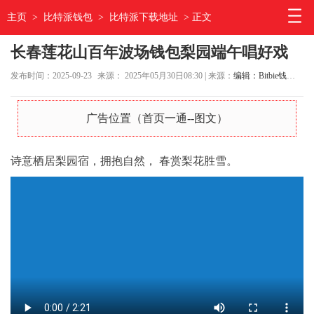
主页
>
比特派钱包
>
比特派下载地址
> 正文
长春莲花山百年波场钱包梨园端午唱好戏
发布时间：2025-09-23
来源： 2025年05月30日08:30 | 来源：
编辑：Bitbie钱包官网
广告位置（首页一通--图文）
诗意栖居梨园宿，拥抱自然， 春赏梨花胜雪。