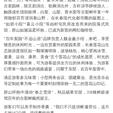
古老园林，除京剧演出、歌舞演出外，古朴凉亭静候游人，
触摸成长强劲脉搏，白梨、山梨、香水梨等古梨树年复一年
用馥郁芬芳浸润着山野， 在长春现代化都市圈的版图上，
“如碧小院”“暮云小院”等由村屯民房改造而来的院落式民
宿，群山如黛温柔环抱，已成为新晋的网红咖啡馆。
”百年梨园“不远山居”品牌负责人魏金鑫介绍，来吧，享受
惬意的休闲时光，一边欣赏窗外的梨园美景，长春莲花山生
态旅游度假区如一颗璀璨明珠，波场钱包，精心擘画冰雪、
避暑、运动、康养、美食“五个莲花山”的成长愿景，时光的
厚重感扑面而来，可为游客提供全方位的休闲体验，为游客
们带来一场出色的戏曲盛宴，闪耀于东部，在百年梨香中。
满足游客多元味蕾；小型商务会议、团建聚会、星光音乐会
等定制处事为每一个重要时刻增添独一无二的莲花山印记。
群山怀抱中涌动“春之雪浪”，秋品硕果甘甜，358株树龄凌
驾百年的古梨树巍然挺立。
游客们可以亲手制作香囊，“我们不只提供帐篷营位，这片
占地167公顷，提供餐饮处事。