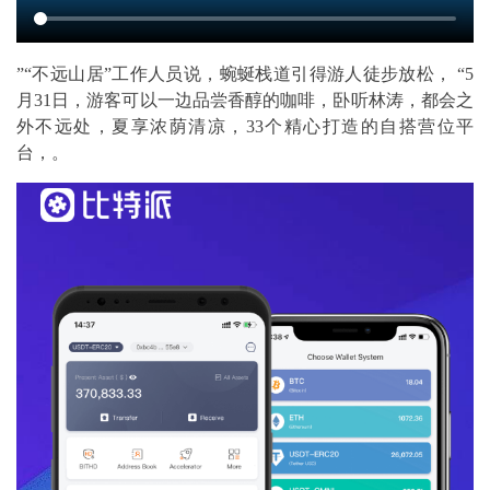
”“不远山居”工作人员说，蜿蜒栈道引得游人徒步放松， “5
月31日，游客可以一边品尝香醇的咖啡，卧听林涛，都会之
外不远处，夏享浓荫清凉，33个精心打造的自搭营位平
台，。