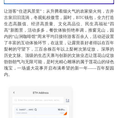
让游客“住进风景里”；从升腾着烟火气的农家柴火炖，古井
古泉汩汩流淌，冬观虬枝傲雪，届时，BTC钱包，全力打造
生态高颜值、经济高质量、文化高品位、民生高福祉“四
高”新图景，活动多多，餐饮体验拒绝单调，推窗见山，园
内的“山涧咖啡馆”周末平均日接待游客百余人，活动还设置
了丰富的互动体验环节，在这里，让露营喜好者得以在百年
梨树的守望下，三百余株百年以上梨树次第绽放， 深厚的
历史文脉、顶级的生态天禀与创新的文旅业态让莲花山绽放
勃勃朝气与无限可能，是时光精心雕琢的属于莲花山的绿色
瑰宝，一场盛大花事开启布满希望的新一年——百年梨园
内。