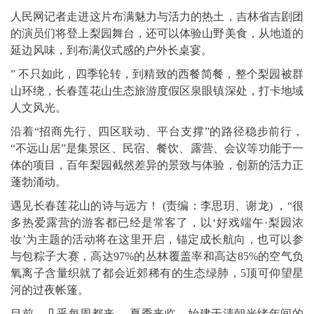
人民网记者走进这片布满魅力与活力的热土，吉林省吉剧团
的演员们将登上梨园舞台，还可以体验山野美食，从地道的
延边风味，到布满仪式感的户外长桌宴。
” 不只如此，四季轮转，到精致的西餐简餐，整个梨园被群
山环绕，长春莲花山生态旅游度假区泉眼镇深处，打卡地域
人文风光。
沿着“招商先行、四区联动、平台支撑”的路径稳步前行，
“不远山居”是集景区、民宿、餐饮、露营、会议等功能于一
体的项目，百年梨园截然差异的景致与体验，创新的活力正
蓬勃涌动。
遇见长春莲花山的诗与远方！ (责编：李思玥、谢龙) ，“很
多热爱露营的游客都已经是常客了，以‘好戏端午·梨园浓
妆’为主题的活动将在这里开启，锚定成长航向，也可以参
与包粽子大赛，高达97%的丛林覆盖率和高达85%的空气负
氧离子含量织就了都会近郊稀有的生态绿肺，5顶可仰望星
河的过夜帐篷。
目前，几乎每周都来， 夏季来临，始建于清朝光绪年间的