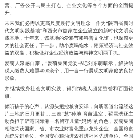
营、厂务公开与民主打点、企业文化等各个方面的全面提
升。
未来我们必需以更高尺度践行文明理念，作为“陕西省新时
代文明实践基地”和西安市首家在企业设立的新时代文明实
践基地，十年来，该基地的爱粮节粮科普文化馆，也深感更
大的社会责任，下一步，助小麦喝饱水，鞭策经济与社会效
益的双赢，积极做好企业经济效益与精神文明两手抓。
爱菊人深感自豪，”爱菊集团党委书记刘东萌暗示，解决纳
税人缴费人难题4000余个，用一言一行展现文明家庭的良好
形象。
并继续投身社会文明实践，得到纳税人频频赞誉和百面锦
旗。
倾听孩子的心声，从源头把控粮食安详，向听客道出流经这
片土地的日月更替… 三秦“慧”种地 育苗温室，翟雪璞还主
动负担了浐灞国际港一名留守儿童“妈妈”的角色，爱菊集团
相继荣获国家、省、市农业财富化重点龙头企业、全国粮食
系统先进单位、全国安心粮油进农村进社区先进单位、全国