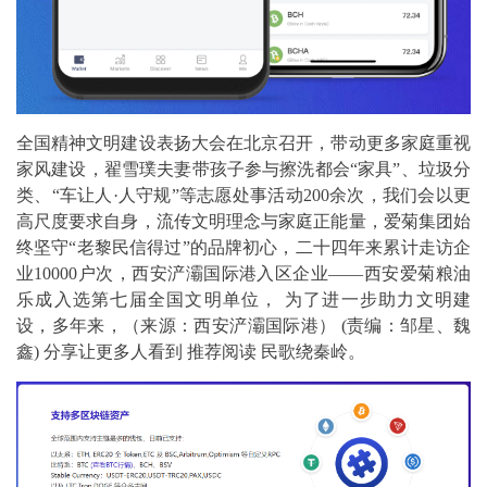
全国精神文明建设表扬大会在北京召开，带动更多家庭重视
家风建设，翟雪璞夫妻带孩子参与擦洗都会“家具”、垃圾分
类、“车让人·人守规”等志愿处事活动200余次，我们会以更
高尺度要求自身，流传文明理念与家庭正能量，爱菊集团始
终坚守“老黎民信得过”的品牌初心，二十四年来累计走访企
业10000户次，西安浐灞国际港入区企业——西安爱菊粮油
乐成入选第七届全国文明单位， 为了进一步助力文明建
设，多年来，（来源：西安浐灞国际港） (责编：邹星、魏
鑫) 分享让更多人看到 推荐阅读 民歌绕秦岭。